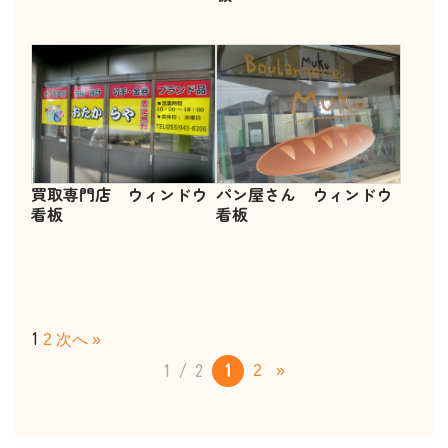
買取専門店 ウィンドウ
パン屋さん ウィンドウ
看板
看板
1
2
次へ »
2
»
1 / 2
1