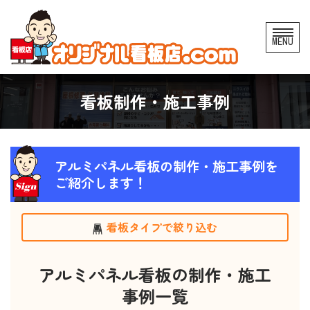
コ
MENU
ン
テ
ン
看板制作・施工事例
ツ
へ
ス
アルミパネル看板の制作・施工事例を
キ
ご紹介します！
ッ
プ
看板タイプで絞り込む
アルミパネル看板の制作・施工
事例一覧