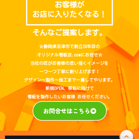
お客様が
お店に入りたくなる！
そんなご提案します。
☆
静岡県沼津市
で創立30年目の
オリジナル看板店.comにお任せ☆
当社の匠がお客様の思い描くイメージを
一つ一つ丁寧に創り上げます！
デザイン～製作～施工まで一貫してやります。
新規OPEN
、
移転
に向けて
看板を製作したい
お客様 お任せください。
お問合せはこちら