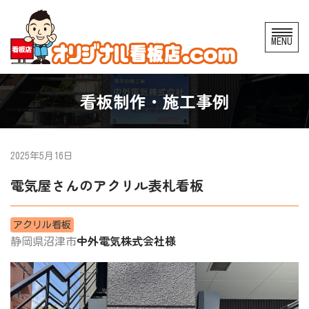
コ
MENU
ン
テ
ン
看板制作・施工事例
ツ
へ
ス
2025年5月16日
キ
電気屋さんのアクリル表札看板
ッ
プ
アクリル看板
中外電気株式会社様
静岡県沼津市