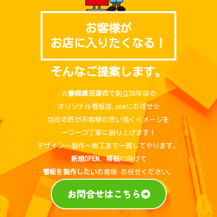
お客様が
お店に入りたくなる！
そんなご提案します。
☆
静岡県沼津市
で創立30年目の
オリジナル看板店.comにお任せ☆
当社の匠がお客様の思い描くイメージを
一つ一つ丁寧に創り上げます！
デザイン～製作～施工まで一貫してやります。
新規OPEN
、
移転
に向けて
看板を製作したい
お客様 お任せください。
お問合せはこちら