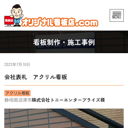
コ
MENU
ン
テ
ン
看板制作・施工事例
ツ
へ
ス
2023年7月10日
キ
会社表札 アクリル看板
ッ
プ
アクリル看板
株式会社トニーエンタープライズ様
静岡県沼津市