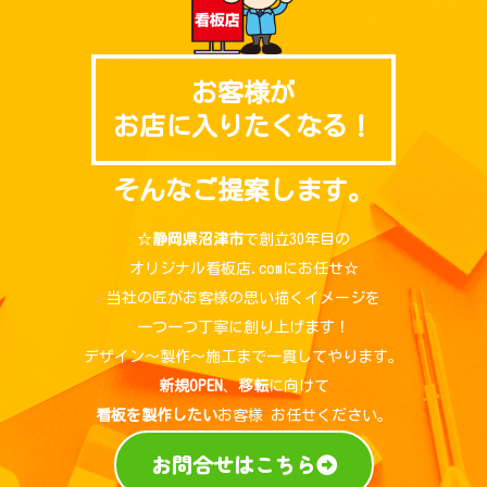
お客様が
お店に入りたくなる！
そんなご提案します。
☆
静岡県沼津市
で創立30年目の
オリジナル看板店.comにお任せ☆
当社の匠がお客様の思い描くイメージを
一つ一つ丁寧に創り上げます！
デザイン～製作～施工まで一貫してやります。
新規OPEN
、
移転
に向けて
看板を製作したい
お客様 お任せください。
お問合せはこちら