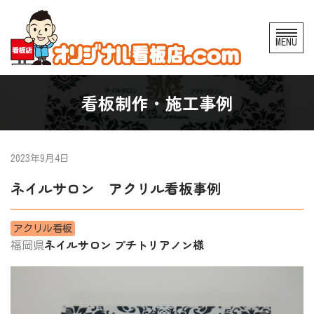
コ
MENU
ン
テ
ン
看板制作・施工事例
ツ
へ
ス
2023年9月4日
キ
ネイルサロン アクリル看板事例
ッ
プ
アクリル看板
ネイルサロン プチトリアノン様
福岡県