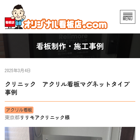
コ
MENU
ン
テ
ン
看板制作・施工事例
ツ
へ
ス
2025年3月4日
キ
クリニック アクリル看板マグネットタイプ
ッ
事例
プ
アクリル看板
リリモアクリニック様
東京都