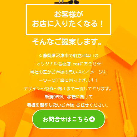
お客様が
お店に入りたくなる！
そんなご提案します。
☆
静岡県沼津市
で創立30年目の
オリジナル看板店.comにお任せ☆
当社の匠がお客様の思い描くイメージを
一つ一つ丁寧に創り上げます！
デザイン～製作～施工まで一貫してやります。
新規OPEN
、
移転
に向けて
看板を製作したい
お客様 お任せください。
お問合せはこちら