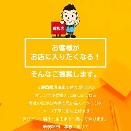
お客様が
お店に入りたくなる！
そんなご提案します。
☆
静岡県沼津市
で創立30年目の
オリジナル看板店.comにお任せ☆
当社の匠がお客様の思い描くイメージを
一つ一つ丁寧に創り上げます！
デザイン～製作～施工まで一貫してやります。
新規OPEN
、
移転
に向けて