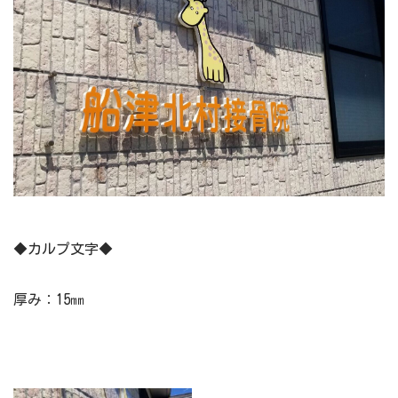
◆カルプ文字◆
厚み：15㎜