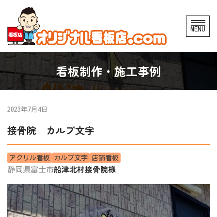
コ
MENU
ン
テ
ン
看板制作・施工事例
ツ
へ
ス
2023年7月4日
キ
接骨院 カルプ文字
ッ
プ
アクリル看板
カルプ文字
店舗看板
船津北村接骨院様
静岡県富士市