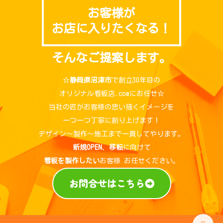
お客様が
お店に入りたくなる！
そんなご提案します。
☆
静岡県沼津市
で創立30年目の
オリジナル看板店.comにお任せ☆
当社の匠がお客様の思い描くイメージを
一つ一つ丁寧に創り上げます！
デザイン～製作～施工まで一貫してやります。
新規OPEN
、
移転
に向けて
看板を製作したい
お客様 お任せください。
お問合せはこちら