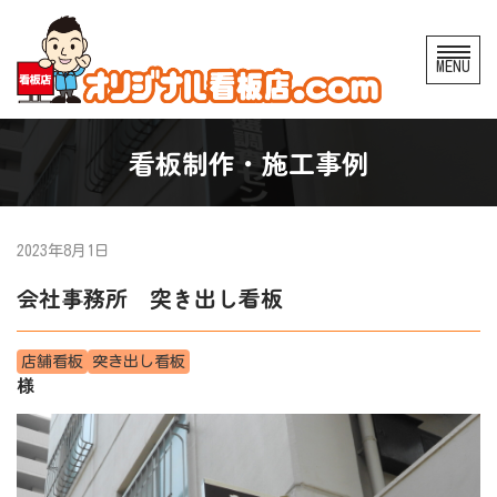
コ
MENU
ン
テ
ン
看板制作・施工事例
ツ
へ
ス
2023年8月1日
キ
会社事務所 突き出し看板
ッ
プ
店舗看板
突き出し看板
様