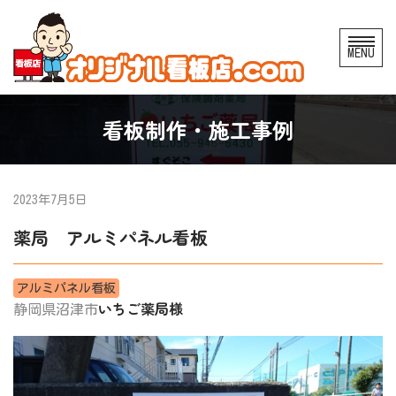
コ
MENU
ン
テ
ン
看板制作・施工事例
ツ
へ
ス
2023年7月5日
キ
薬局 アルミパネル看板
ッ
プ
アルミパネル看板
いちご薬局様
静岡県沼津市