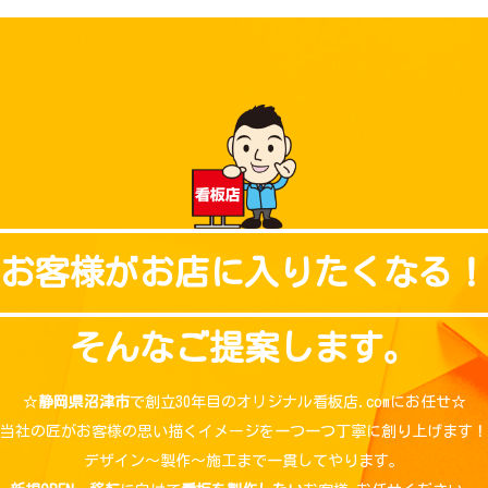
お客様が
お店に入りたくなる！
そんなご提案します。
☆
静岡県沼津市
で創立30年目の
オリジナル看板店.comにお任せ☆
当社の匠がお客様の思い描くイメージを
一つ一つ丁寧に創り上げます！
デザイン～製作～施工まで一貫してやります。