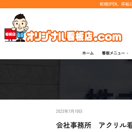
新規OPEN、移
コ
ン
テ
ン
ツ
ホーム
看板メニュー
へ
ス
キ
ッ
プ
2023年7月18日
会社事務所 アクリル看