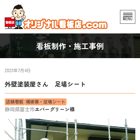
コ
MENU
ン
テ
ン
看板制作・施工事例
ツ
へ
ス
2023年7月4日
キ
外壁塗装屋さん 足場シート
ッ
プ
店舗看板
横断幕・足場シート
エバーグリーン様
静岡県富士市