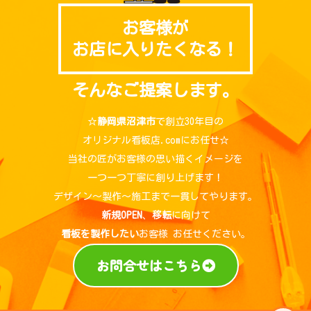
お客様が
お店に入りたくなる！
そんなご提案します。
☆
静岡県沼津市
で創立30年目の
オリジナル看板店.comにお任せ☆
当社の匠がお客様の思い描くイメージを
一つ一つ丁寧に創り上げます！
デザイン～製作～施工まで一貫してやります。
新規OPEN
、
移転
に向けて
看板を製作したい
お客様 お任せください。
お問合せはこちら