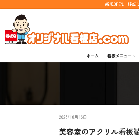
新規OPEN、移
コ
ン
テ
ン
ツ
ホーム
看板メニュー
へ
ス
キ
ッ
プ
2026年6月16日
美容室のアクリル看板