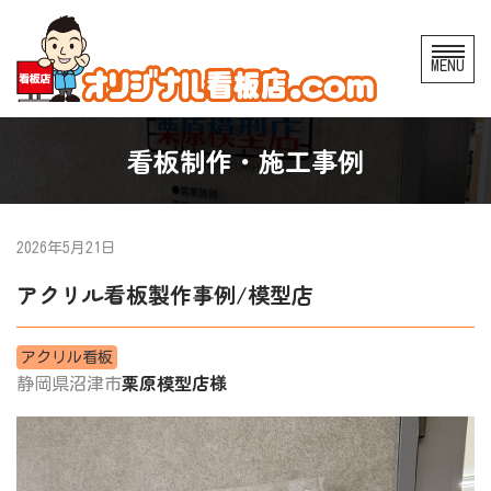
コ
MENU
ン
テ
ン
看板制作・施工事例
ツ
へ
ス
2026年5月21日
キ
アクリル看板製作事例/模型店
ッ
プ
アクリル看板
栗原模型店様
静岡県沼津市