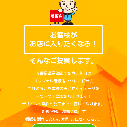
お客様が
お店に入りたくなる！
そんなご提案します。
☆
静岡県沼津市
で創立30年目の
オリジナル看板店.comにお任せ☆
当社の匠がお客様の思い描くイメージを
一つ一つ丁寧に創り上げます！
デザイン～製作～施工まで一貫してやります。
新規OPEN
、
移転
に向けて
看板を製作したい
お客様 お任せください。