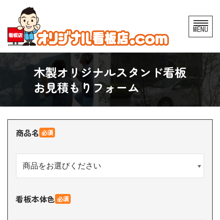
コ
MENU
ン
テ
ン
木製オリジナルスタンド看板
ツ
お見積もりフォーム
へ
ス
キ
商品名
ッ
必須
プ
看板本体色
必須