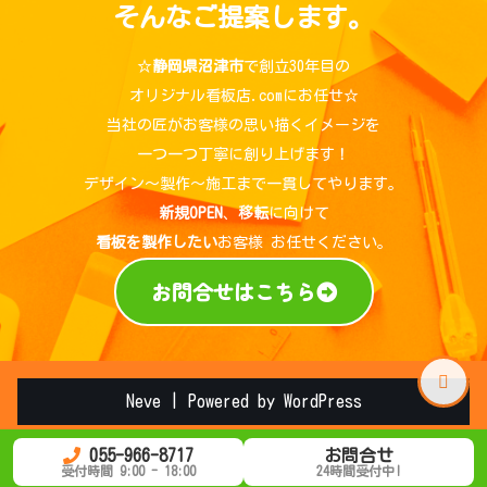
そんなご提案します。
☆
静岡県沼津市
で創立30年目の
オリジナル看板店.comにお任せ☆
当社の匠がお客様の思い描くイメージを
一つ一つ丁寧に創り上げます！
デザイン～製作～施工まで一貫してやります。
新規OPEN
、
移転
に向けて
看板を製作したい
お客様 お任せください。
お問合せはこちら
Neve
| Powered by
WordPress
055-966-8717
お問合せ
受付時間 9:00 - 18:00
24時間受付中!