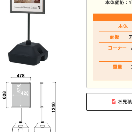
¥
本体価格：
本体
面板
コーナー
重量
お見積