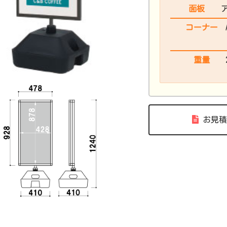
面板
コーナー
重量
お見積