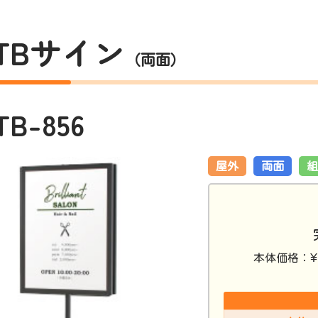
TBサイン
（両面）
TB-856
屋外
両面
組
¥
本体価格：