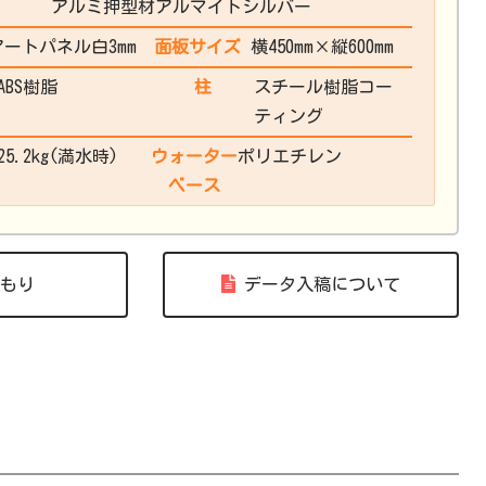
アルミ押型材アルマイトシルバー
アートパネル白3mm
面板サイズ
横450mm×縦600mm
ABS樹脂
柱
スチール樹脂コー
ティング
25.2kg(満水時)
ウォーター
ポリエチレン
ベース
もり
データ入稿について