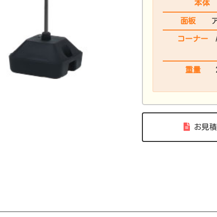
本体
面板
コーナー
重量
お見積