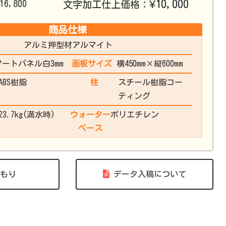
¥10,000
16,800
文字加工仕上価格：
商品仕様
アルミ押型材アルマイト
アートパネル白3mm
面板サイズ
横450mm×縦600mm
ABS樹脂
柱
スチール樹脂コー
ティング
23.7kg(満水時)
ウォーター
ポリエチレン
ベース
もり
データ入稿について