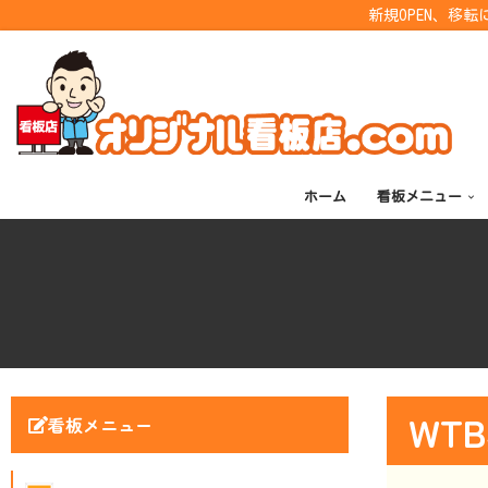
新規OPEN、移
コ
ン
テ
ン
ツ
ホーム
看板メニュー
へ
ス
キ
ッ
プ
WT
看板メニュー