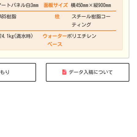
アートパネル白3mm
面板サイズ
横450mm×縦900mm
ABS樹脂
柱
スチール樹脂コー
ティング
24.1kg(満水時)
ウォーター
ポリエチレン
ベース
もり
データ入稿について