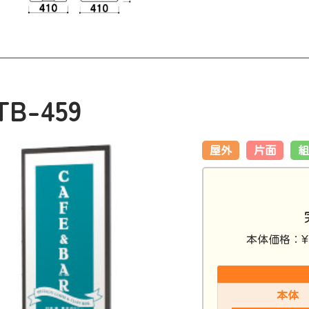
TB-459
屋外
片面
組
¥
本体価格：
本体