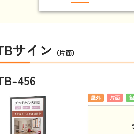
TBサイン
（片面）
TB-456
屋外
片面
組