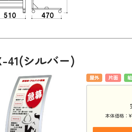
X-41(シルバー)
屋外
片面
組
¥
本体価格：