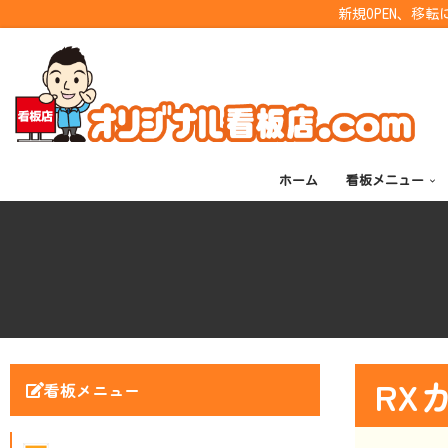
新規OPEN、移
コ
ン
テ
ン
ツ
ホーム
看板メニュー
へ
ス
キ
ッ
プ
RX
看板メニュー