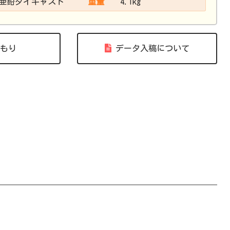
亜鉛ダイキャスト
重量
4.1kg
もり
データ入稿について