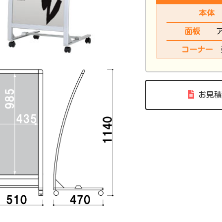
本体
面板
コーナー
お見積