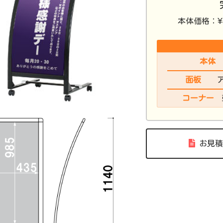
¥
本体価格：
本体
面板
コーナー
お見積