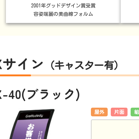
2001年グッドデザイン賞受賞
容姿端麗の美曲線フォルム
Xサイン
（キャスター有）
X-40(ブラック)
屋外
片面
組