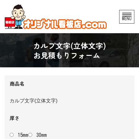
コ
MENU
ン
テ
ン
カルプ文字(立体文字)
ツ
お見積もりフォーム
へ
ス
キ
商品名
ッ
プ
カルプ文字(立体文字)
厚さ
15mm
30mm