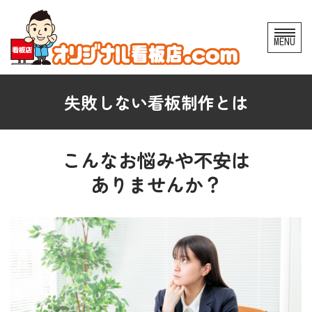
コ
MENU
ン
テ
ン
失敗しない看板制作とは
ツ
へ
ス
こんなお悩みや不安は
キ
ありませんか？
ッ
プ