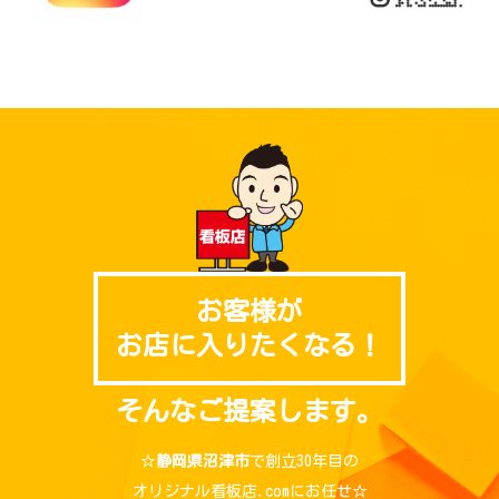
お客様が
お店に入りたくなる！
そんなご提案します。
☆
静岡県沼津市
で創立30年目の
オリジナル看板店.comにお任せ☆