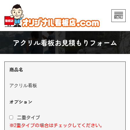
コ
MENU
ン
テ
ン
アクリル看板お見積もりフォーム
ツ
へ
ス
商品名
キ
ッ
アクリル看板
プ
オプション
二重タイプ
※2重タイプの場合はチェックしてください。