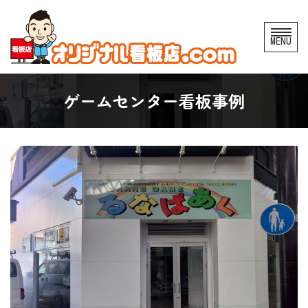
コ
MENU
ン
テ
ン
ゲームセンター看板事例
ツ
へ
ス
キ
ッ
プ