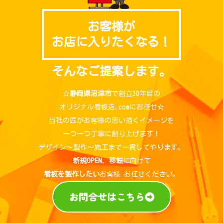
お客様が
お店に入りたくなる！
そんなご提案します。
☆
静岡県沼津市
で創立30年目の
オリジナル看板店.comにお任せ☆
当社の匠がお客様の思い描くイメージを
一つ一つ丁寧に創り上げます！
デザイン～製作～施工まで一貫してやります。
新規OPEN
、
移転
に向けて
看板を製作したい
お客様 お任せください。
お問合せはこちら