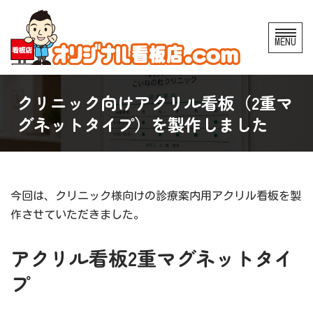
コ
MENU
ン
テ
ン
クリニック向けアクリル看板（2重マ
ツ
グネットタイプ）を製作しました
へ
ス
キ
ッ
今回は、クリニック様向けの診療案内用アクリル看板を製
プ
作させていただきました。
アクリル看板2重マグネットタイ
プ